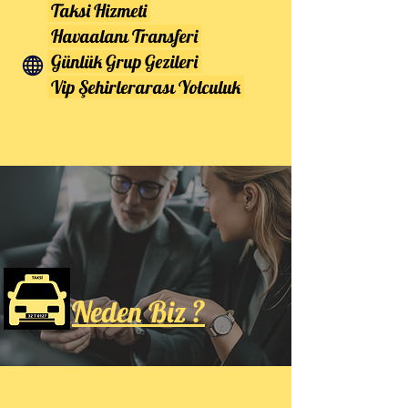
Taksi Hizmeti
Havaalanı Transferi
Günlük Grup Gezileri
Vip Şehirlerarası Yolculuk
Neden Biz ?