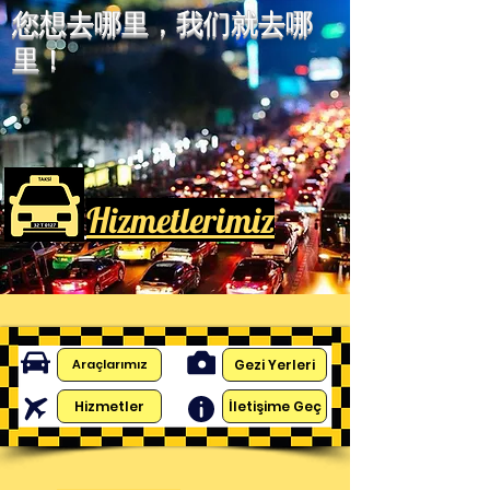
您想去哪里，我们就去哪
里！
Hizmetlerimiz
Gezi Yerleri
Araçlarımız
Hizmetler
İletişime Geç